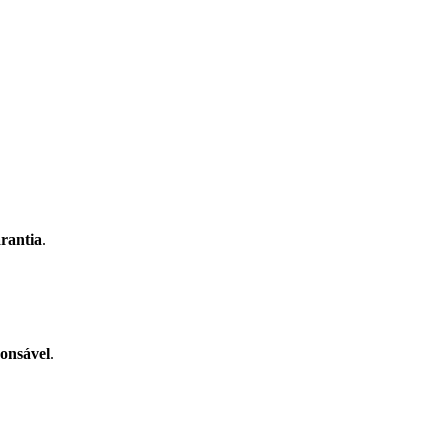
rantia
.
ponsável
.